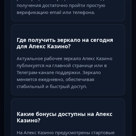
получения достаточно пройти простую
верификацию email или телефона.
Где получить зеркало на сегодня
для Апекс Казино?
Актуальное рабочее зеркало Апекс Казино
публикуется на главной странице или в
Телеграм-канале поддержки. Зеркало
меняется ежедневно, обеспечивая
стабильный и быстрый доступ.
Какие бонусы доступны на Апекс
Казино?
На Апекс Казино предусмотрены стартовые