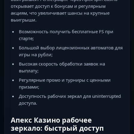
открывает доступ к бонусам и регулярным
акциям, что увеличивает шансы на крупные
выигрыши.
Возможность получить бесплатные FS при
старте;
Большой выбор лицензионных автоматов для
игры на рубли;
Высокая скорость обработки заявок на
выплату;
Регулярные промо и турниры с ценными
призами;
Доступность рабочих зеркал для uninterrupted
доступа.
Апекс Казино рабочее
зеркало: быстрый доступ