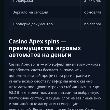
Поддержка
24/7 онлайн-
Зеркало на сегодня
обновляется к
Проверка документов
по запросу
Casino Apex spins —
преимущества игровых
автоматов на деньги
Casino Apex spins — это эффективная возможность
опробовать слоты бесплатно, получить
дополнительный профит при регистрации и
узнать возможности платформы апекс казино.
Автоматы поощряют игроков стабильным RTP до
98,5% и мгновенными выплатами на выбранную
платёжную систему. Каждый слот имеет лицензию
и защищённые алгоритмы генерации
выигрышей. Регистрация через Apex spin Casino