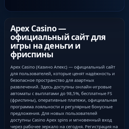
Apex Casino —
официальный сайт для
игры на деньги и
фриспины
Apex Casino (Казино Апекс) — официальный сайт
для пользователей, которые ценят надёжность и
безопасное пространство для азартных
развлечений. Здесь доступны онлайн-игровые
автоматы с выплатами до 98,5%, бесплатные FS
(фриспины), оперативные платежи, официальная
программа лояльности и регулярные бонусные
предложения. Для новых пользователей
доступны Casino Apex spins и мгновенный вход
через рабочее зеркало на сегодня. Регистрация на