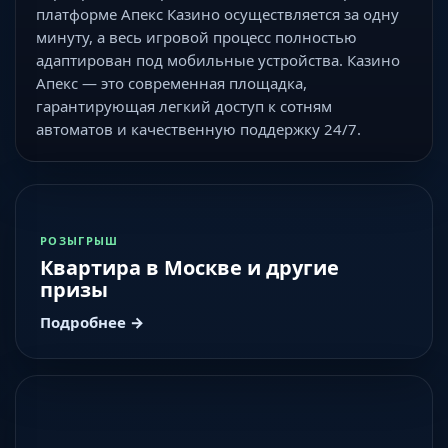
платформе Апекс Казино осуществляется за одну
минуту, а весь игровой процесс полностью
адаптирован под мобильные устройства. Казино
Апекс — это современная площадка,
гарантирующая легкий доступ к сотням
автоматов и качественную поддержку 24/7.
РОЗЫГРЫШ
Квартира в Москве и другие
призы
Подробнее →