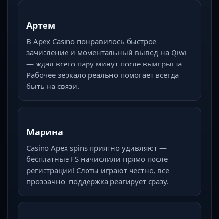
Артем
В Apex Casino понравилось быстрое
зачисление и моментальный вывод на Qiwi
— ждал всего пару минут после выигрыша.
Рабочее зеркало реально помогает всегда
быть на связи.
Марина
Casino Apex spins приятно удивляют —
бесплатные FS начислили прямо после
регистрации! Слоты играют честно, всё
прозрачно, поддержка реагирует сразу.