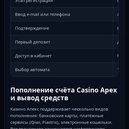
Этап регистрации
Преи
Ввод e-mail или телефона
Лёгко
Подтверждение
Быстр
Первый депозит
До 10
Доступ в кабинет
Мгно
Выбор автомата
1000+
Пополнение счёта Casino Apex
и вывод средств
Казино Апекс поддерживает несколько видов
пополнения: банковские карты, платёжные
сервисы (Qiwi, Piastrix), электронные кошельки.
Все транзакции защищаются шифрованием,