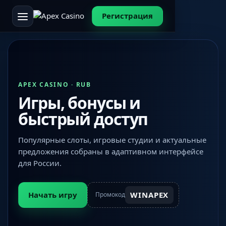
Регистрация
APEX CASINO · RUB
Игры, бонусы и
быстрый доступ
Популярные слоты, игровые студии и актуальные
предложения собраны в адаптивном интерфейсе
для России.
Начать игру
WINAPEX
Промокод