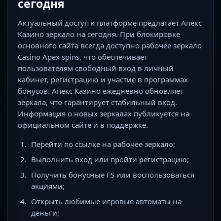
сегодня
Актуальный доступ к платформе предлагает Апекс
Казино зеркало на сегодня. При блокировке
основного сайта всегда доступно рабочее зеркало
Casino Apex spins, что обеспечивает
пользователям свободный вход в личный
кабинет, регистрацию и участие в программах
бонусов. Апекс Казино ежедневно обновляет
зеркала, что гарантирует стабильный вход.
Информация о новых зеркалах публикуется на
официальном сайте и в поддержке.
Перейти по ссылке на рабочее зеркало;
Выполнить вход или пройти регистрацию;
Получить бонусные FS или воспользоваться
акциями;
Открыть любимые игровые автоматы на
деньги;